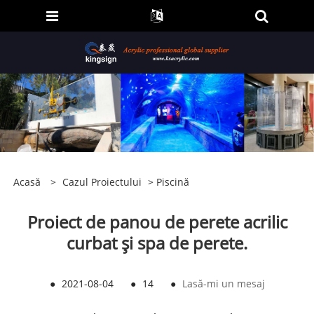
Acasă
>
Cazul Proiectului
>
Piscină
Proiect de panou de perete acrilic
curbat și spa de perete.
●
2021-08-04
●
14
●
Lasă-mi un mesaj