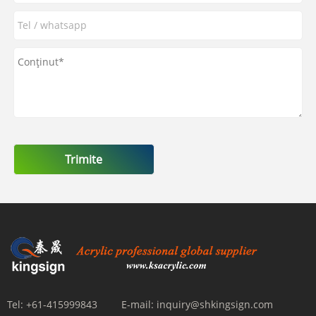
Trimite
Tel:
+61-415999843
E-mail:
inquiry@shkingsign.com