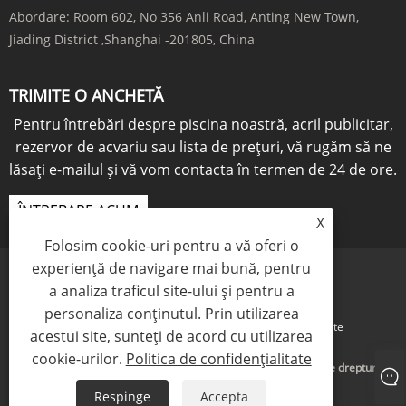
Abordare:
Room 602, No 356 Anli Road, Anting New Town,
Jiading District ,Shanghai -201805, China
TRIMITE O ANCHETĂ
Pentru întrebări despre piscina noastră, acril publicitar,
rezervor de acvariu sau lista de prețuri, vă rugăm să ne
lăsați e-mailul și vă vom contacta în termen de 24 de ore.
ÎNTREBARE ACUM
X
Folosim cookie-uri pentru a vă oferi o
experiență de navigare mai bună, pentru
a analiza traficul site-ului și pentru a
personaliza conținutul. Prin utilizarea
Links
Sitemap
RSS
XML
Politica de confidențialitate
acestui site, sunteți de acord cu utilizarea
cookie-urilor.
Politica de confidențialitate
Copyright © 2021 KINGSIGN INDUSTRY (CHINA) LIMITED Toate drepturile
rezervate
Respinge
Accepta