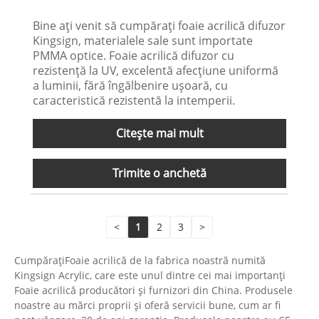
Bine ați venit să cumpărați foaie acrilică difuzor
Kingsign, materialele sale sunt importate
PMMA optice. Foaie acrilică difuzor cu
rezistență la UV, excelentă afecțiune uniformă
a luminii, fără îngălbenire ușoară, cu
caracteristică rezistentă la intemperii.
Citeşte mai mult
Trimite o anchetă
<
1
2
3
>
CumpărațiFoaie acrilică de la fabrica noastră numită
Kingsign Acrylic, care este unul dintre cei mai importanți
Foaie acrilică producători și furnizori din China. Produsele
noastre au mărci proprii și oferă servicii bune, cum ar fi