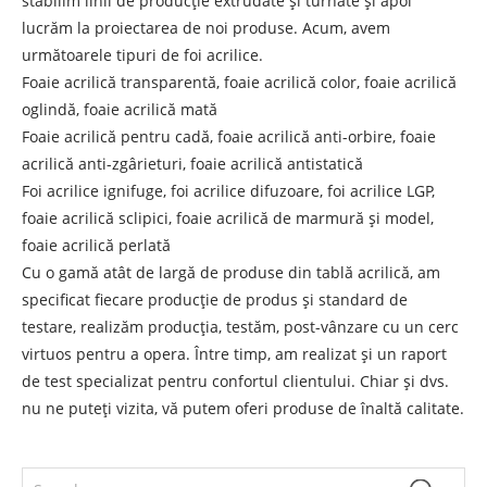
stabilim linii de producție extrudate și turnate și apoi
lucrăm la proiectarea de noi produse. Acum, avem
următoarele tipuri de foi acrilice.
Foaie acrilică transparentă, foaie acrilică color, foaie acrilică
oglindă, foaie acrilică mată
Foaie acrilică pentru cadă, foaie acrilică anti-orbire, foaie
acrilică anti-zgârieturi, foaie acrilică antistatică
Foi acrilice ignifuge, foi acrilice difuzoare, foi acrilice LGP,
foaie acrilică sclipici, foaie acrilică de marmură și model,
foaie acrilică perlată
Cu o gamă atât de largă de produse din tablă acrilică, am
specificat fiecare producție de produs și standard de
testare, realizăm producția, testăm, post-vânzare cu un cerc
virtuos pentru a opera. Între timp, am realizat și un raport
de test specializat pentru confortul clientului. Chiar și dvs.
nu ne puteți vizita, vă putem oferi produse de înaltă calitate.