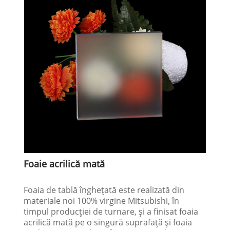
Foaie acrilică mată
Foaia de tablă înghețată este realizată din
materiale noi 100% virgine Mitsubishi, în
timpul producției de turnare, și a finisat foaia
acrilică mată pe o singură suprafață și foaia