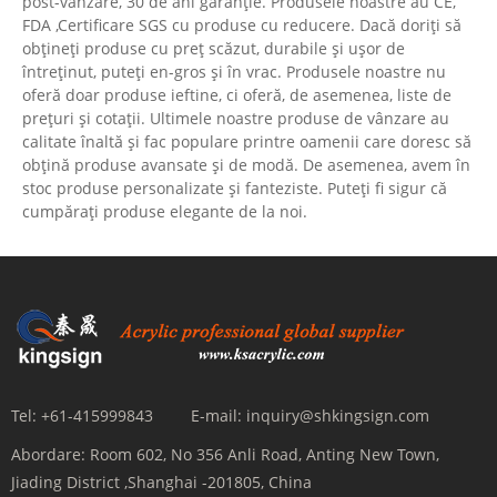
post-vânzare, 30 de ani garanție. Produsele noastre au CE,
FDA ,Certificare SGS cu produse cu reducere. Dacă doriți să
obțineți produse cu preț scăzut, durabile și ușor de
întreținut, puteți en-gros și în vrac. Produsele noastre nu
oferă doar produse ieftine, ci oferă, de asemenea, liste de
prețuri și cotații. Ultimele noastre produse de vânzare au
calitate înaltă și fac populare printre oamenii care doresc să
obțină produse avansate și de modă. De asemenea, avem în
stoc produse personalizate și fanteziste. Puteți fi sigur că
cumpărați produse elegante de la noi.
Tel:
+61-415999843
E-mail:
inquiry@shkingsign.com
Abordare:
Room 602, No 356 Anli Road, Anting New Town,
Jiading District ,Shanghai -201805, China