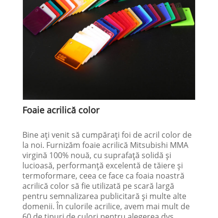
Foaie acrilică color
Bine ați venit să cumpărați foi de acril color de
la noi. Furnizăm foaie acrilică Mitsubishi MMA
virgină 100% nouă, cu suprafață solidă și
lucioasă, performanță excelentă de tăiere și
termoformare, ceea ce face ca foaia noastră
acrilică color să fie utilizată pe scară largă
pentru semnalizarea publicitară și multe alte
domenii. În culorile acrilice, avem mai mult de
60 de tipuri de culori pentru alegerea dvs.