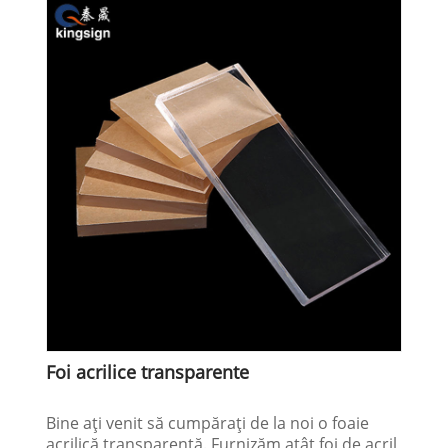
Foi acrilice transparente
Bine ați venit să cumpărați de la noi o foaie
acrilică transparentă. Furnizăm atât foi de acril