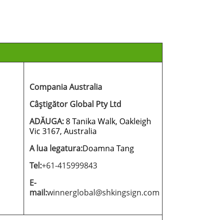
Compania Australia
Câștigător Global Pty Ltd
ADĂUGA:
8 Tanika Walk, Oakleigh
Vic 3167, Australia
A lua legatura:
Doamna Tang
Tel:
+61-415999843
E-
mail:
winnerglobal@shkingsign.com