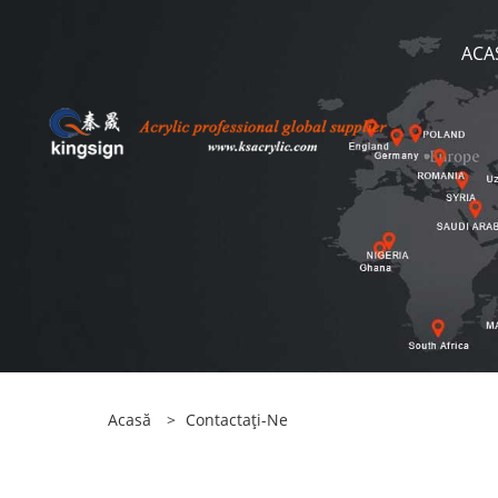
ACA
Acasă
>
Contactaţi-Ne