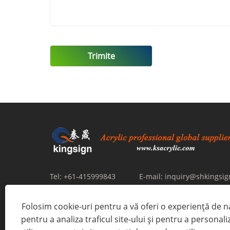
Tel:
+61-415999843
E-mail:
inquiry@shkingsi
Abordare:
Room 602, No 356 Anli Road, Anting New T
Folosim cookie-uri pentru a vă oferi o experiență de 
,Shanghai -201805, China
pentru a analiza traficul site-ului și pentru a personali