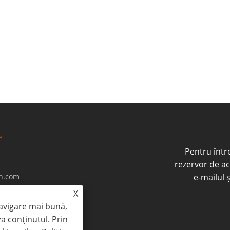
Pentru între
rezervor de ac
gn.com
e-mailul 
X
own, Jiading District
navigare mai bună,
za conținutul. Prin