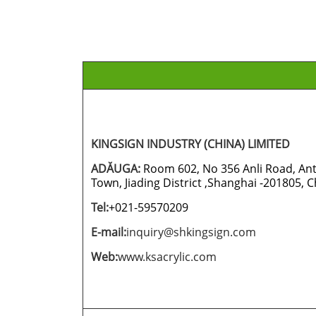
KINGSIGN INDUSTRY (CHINA) LIMITED
ADĂUGA:
Room 602, No 356 Anli Road, An
Town, Jiading District ,Shanghai -201805, 
Tel:
+
021-59570209
E-mail:
inquiry@shkingsign.com
Web:
www.ksacrylic.com