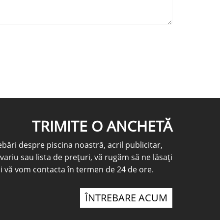
TRIMITE O ANCHETĂ
bări despre piscina noastră, acril publicitar,
variu sau lista de prețuri, vă rugăm să ne lăsați
și vă vom contacta în termen de 24 de ore.
ÎNTREBARE ACUM