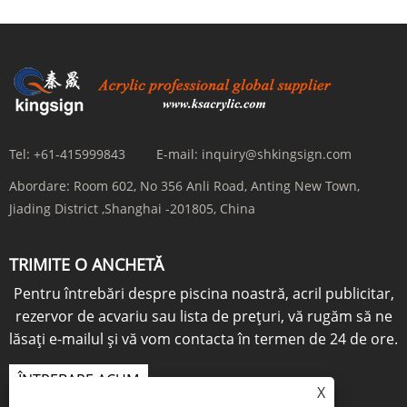
Tel:
+61-415999843
E-mail:
inquiry@shkingsign.com
Abordare:
Room 602, No 356 Anli Road, Anting New Town,
Jiading District ,Shanghai -201805, China
TRIMITE O ANCHETĂ
Pentru întrebări despre piscina noastră, acril publicitar,
rezervor de acvariu sau lista de prețuri, vă rugăm să ne
lăsați e-mailul și vă vom contacta în termen de 24 de ore.
ÎNTREBARE ACUM
X