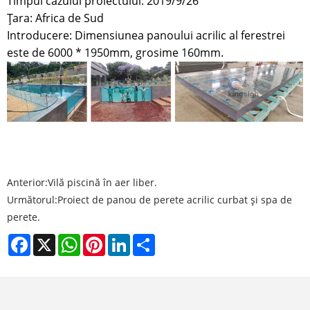
Timpul cazului proiectului: 2019/9/26
Țara: Africa de Sud
Introducere: Dimensiunea panoului acrilic al ferestrei
este de 6000 * 1950mm, grosime 160mm.
Anterior:
Vilă piscină în aer liber.
Următorul:
Proiect de panou de perete acrilic curbat și spa de
perete.
Facebook
X
WhatsApp
Pinterest
LinkedIn
Share